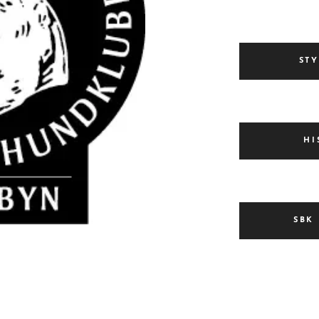
ST
HI
SBK