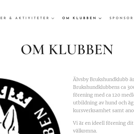
ER & AKTIVITETER
OM KLUBBEN
SPONSOR
OM KLUBBEN
Älvsby Brukshundklubb är
Brukshundklubbens ca 300 
förening med ca 120 med
utbildning av hund och äg
kursverksamhet samt anor
Vi är en ideell förening di
välkomna.