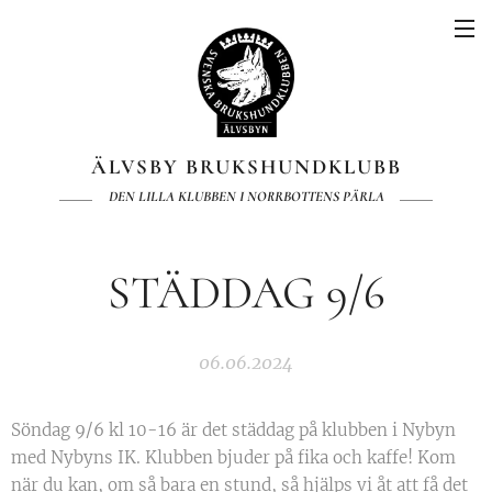
ÄLVSBY BRUKSHUNDKLUBB
DEN LILLA KLUBBEN I NORRBOTTENS PÄRLA
STÄDDAG 9/6
06.06.2024
Söndag 9/6 kl 10-16 är det städdag på klubben i Nybyn
med Nybyns IK. Klubben bjuder på fika och kaffe! Kom
när du kan, om så bara en stund, så hjälps vi åt att få det