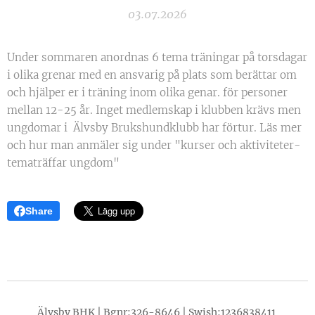
03.07.2026
Under sommaren anordnas 6 tema träningar på torsdagar
i olika grenar med en ansvarig på plats som berättar om
och hjälper er i träning inom olika genar. för personer
mellan 12-25 år. Inget medlemskap i klubben krävs men
ungdomar i Älvsby Brukshundklubb har förtur. Läs mer
och hur man anmäler sig under "kurser och aktiviteter-
tematräffar ungdom"
Share
Älvsby BHK | Bgnr:326-8646 | Swish:1236838411