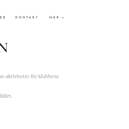
ER
KONTAKT
MER
N
r aktiviteter för klubbens
ället.